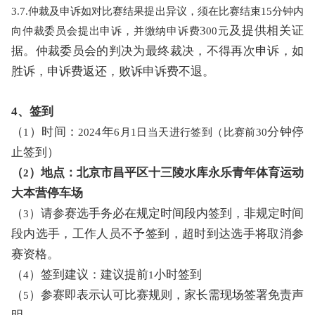
3.7.仲裁及申诉如对比赛结果提出异议，须在比赛结束15分钟内
3
及提供相关证
向仲裁委员会提出申诉，并缴纳申诉费
00元
据
。仲裁委员会的判决为最终裁决，不得再次申诉，如
胜诉，申诉费返还，败诉申诉费不退。
4、签到
（
）
时间：
4年
分钟停
1
202
6
月
1日当天进行签到（比赛前
30
止签到）
（
）地点：北京市昌平区十三陵水库永乐青年体育运动
2
大本营停车场
（
）请参赛选手务必在规定时间段内签到，非规定时间
3
段内选手，工作人员不予签到，超时到达选手将取消参
赛资格。
（
）签到建议：建议提前
小时签到
4
1
（
）参赛即表示认可比赛规则，家长需现场签署免责声
5