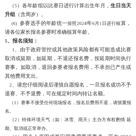
（
）各年龄组以比赛日进行计算出生年月，
生日当天
5
升组
（含周岁）。
参赛选手的年龄统一
4年
算，
(6)
按照
2
02
6
月
1日进行核
请各位家长报名参赛时准确核算年龄。
、报名须知：
5
、由于政府管控或其他政策风险都有可能造成比赛
1
取消或延期，如延期，不退还报名费，按延期时间执行
赛事。如取消，退回参赛者报名费用，不承担已产生或
其他费用支出。
、请您仔细阅读后谨慎自愿报名，一旦报名成功不予
2
退赛、不予退费，可在规定时间内转让名额。
（
1）赛事不接受任何现场报名，报名后费用不退，请慎重报
名。
（
2
）特殊环境天气（如：冰雪、雨天）主办方有权酌情
延
期、取消或正常举办。