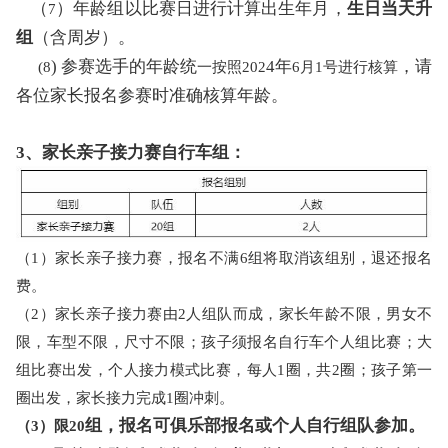
（
）年龄组以比赛日进行计算出生年月，
生日当天升
7
组
（含周岁）。
)
参赛选手的年龄统
4年
，请
(8
一按照
2
02
6
月
1号进行核算
各位家长报名参赛时准确核算年龄。
3、家长亲子接力赛自行车组：
（
1）家长亲子接力赛，报名不满6组将取消该组别，退还报名
费。
（2）家长亲子接力赛由
2
人组队而成，家长年龄不限，男女不
限，车型不限，尺寸不限；孩子须报名自行车个人组比赛；大
组比赛出发，个人接力模式比赛，每人1圈，共2圈；孩子第一
圈出发，家长接力完成1圈冲刺。
组，报名可俱乐部报名或个人自行组队参加。
（
3）限2
0