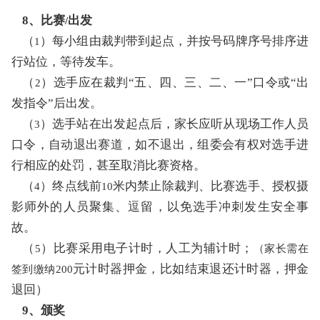
8、比赛
出发
/
（
）每小组由裁判带到起点，并按号码牌序号排序进
1
行站位，等待发车。
（
）选手应在裁判
“
五、四、三、二、一
”
口令或
“
出
2
发指令
”
后出发。
（
）选手站在出发起点后，家长应听从现场工作人员
3
口令，自动退出赛道，如不退出，组委会有权对选手进
行相应的处罚，甚至取消比赛资格。
（
）终点线前
米内禁止除裁判、比赛选手、授权摄
4
10
影师外的人员聚集、逗留，以免选手冲刺发生安全事
故。
（
）比赛采用电子计时，人工为辅计时；
5
（家长需在
元计时器
押金，比如结束退还计时器，押金
签到缴纳
2
00
退回）
9、颁奖