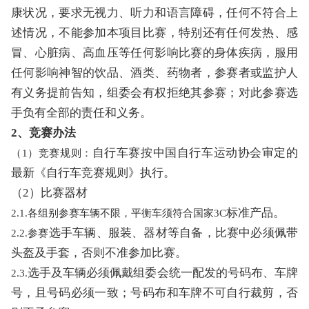
康状况，要求无视力、听力和语言障碍
，
任何不符合上
述情况，不能参加本项目比赛，特别还有任何发热、感
冒、心脏病、高血压等任何影响比赛的身体疾病，服用
任何影响神智的饮品、酒类、药物者，
参赛者或
监护人
有义务提前告知，
组委会有权拒绝其参赛；对此参赛选
手负有全部的责任和义务。
2、
竞赛办法
自行车赛
按中国自行车运动协会审定的
（
1）竞赛规则：
最新《自行车竞赛规则》执行。
（
2
）比赛器材
标准产品。
2.1.各组别参赛车辆
不限，平衡车须符合国家
3
C
选手
车辆、服装、器材等自备
，
比赛中必须佩带
2.2.参赛
头盔
及手套
，否则不准参加比赛。
选手
及车辆必须佩戴组委会统一配发的号码布、车牌
2.3.
号，且号码必须一致；号码布和车牌不可自行裁剪，否