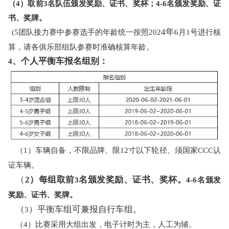
（
4）取前3名队伍颁发奖励、证书、奖杯；4-6名颁发奖励、证
书、奖牌。
4年
(5
团队接力赛中参赛选手的年龄统一按照
2
02
6
月
1号进行核
算，请各俱乐部组队参赛时准确核算年龄。
、个人平衡车报名组别：
4
（
1）车辆自备，不限品牌、限12寸以下轮径、须国家CCC认
证车辆。
（
2）每组取前
名颁发奖励、证书、奖杯。
3
4-6名颁发
奖励、证书、奖牌。
（
）平衡车组可兼报自行车组。
3
（
4）比赛采用大组出发，电子计时为主，人工为辅。