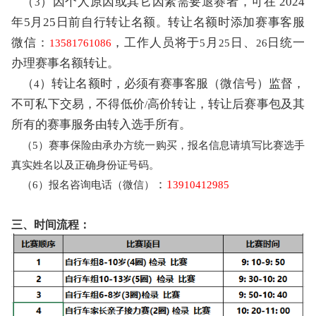
（
）因个人原因或其它因素需要退赛者，可在
2024
3
年5月25日前自行转让名
额。转让名额时添加赛事客服
微信：
，工作人员将于
月
日、
日统一
13581761086
5
25
26
办理赛事名额转让。
（
）转让名额时，必须有赛事客服（微信号）监督，
4
不可私下交易，不得低价
高价转让，转让后赛事包及其
/
所有的赛事服务由转入选手所有。
（
5）赛事保险由承办方统一购买，报名信息请填写比赛选手
真实姓名以及正确身份证号码。
：
1
（
6）报名咨询电话（微信）
3910412985
三、时间流程：