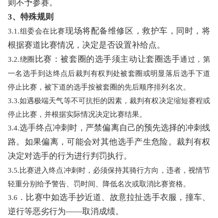
则不予参赛。
3
、特殊规则
现场
将配备维修
区
，救护车，同时，将
3.1.组委会在比赛
根据赛道
比赛
情况，决定是否设置补给点。
比赛
：被套圈的
选手
须主动让套圈
选手
3.2.绕圈
通过，第
一名选手到达终点后裁判有权判处被套圈或明显落后选手下道
停止比赛，被下道的选手按被套圈的先后顺序排列名次。
3.3.如遇极端天气等不可抗拒的因素，裁判有权决定缩短赛程或
停止比赛，并根据实际情况决定比赛结果。
选手
终点冲刺时，严禁偏离自己的预先选择的冲刺线
3.4.
路。如果偏离，可能会对其他
选手
产生危险。裁判有权
决定对选手的行为进行判罚执行。
3.5.比赛进入终点冲刺时，必须保持其骑行方向，违者，视情节
轻重分别给予警告、罚时间、降低名次或取消比赛资格。
．比赛中如选手
抄近道
、故意拉扯选手衣服，撞车、
3.6
逆行等恶劣行为
——取消成绩
。