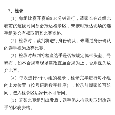
7、检录
（
）每组比赛开赛前
分钟进行，请家长在该组比
1
5-30
赛前的这段时间务必抵达检录区，未按时抵达现场的选
手组委会有权取消其比赛资格。
（
）检录时，裁判将进行身份确认，未通过身份确认
2
的选手视为放弃比赛。
（
）检录时裁判将检查选手是否按规定佩带头盔、号
3
码布，如不合规需现场整改直至合规为止，否则视为放
弃比赛。
（
）每次进行
个小组的检录，检录完毕进行每小组
4
2
的出发位置（按号码牌数字排序），检录前期家长可陪
同，进入检录区后家长不可陪同。
（
）若某比赛组别出发后，选手仍未检录则取消改选
5
手的比赛资格。