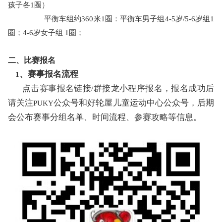
孩子各1圈）
平衡车组约
360米1圈：平衡车男子组
4-5
岁
/
5-6
岁组
1
圈；4
-6
岁女子组
1圈；
二、比赛报名
、赛事报名流程
1
点击赛事报名链接
群接龙小程序报名，报名成功后
/
请关注
公众号和好轮屋儿童运动中心公众号，后期
PUKY
会公布赛事分组名单、时间流程、参赛攻略等信息。