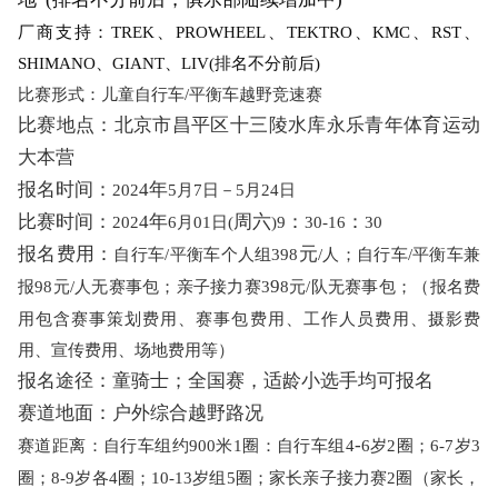
厂商支持：
TREK、PROWHEEL、TEKTRO、KMC、RST、
SHIMANO、GIANT、LIV(排名不分前后)
比赛形式：儿童自行车
/平衡车越野竞速赛
比赛地点：北京市昌平区十三陵水库永乐青年体育运动
大本营
报名时间：
4年
202
5
月
7日－
5
月
24日
比赛时间：
4年
周六
：
：
202
6
月
01日
(
)9
30-16
30
报名费用：
元
自行车
/平衡车个人组
398
/
人；自行车
/平衡车兼
9
报9
8
元
/人无赛事包；亲子接力赛
3
8
元
/队无赛事包；（报名费
用包含赛事策划费用、赛事包费用、工作人员费用、摄影费
用、宣传费用、场地费用等）
报名途径：童骑士；全国赛，适龄小选手均可报名
赛道地面：户外综合越野路况
-
赛道距离：自行车组约
9
00
米
1圈：自行车组
4
6
岁
2圈；6-
7
岁
3
圈；
8-9
岁各
4圈；
10-13
岁组
5圈；家长亲子接力赛2圈（家长，