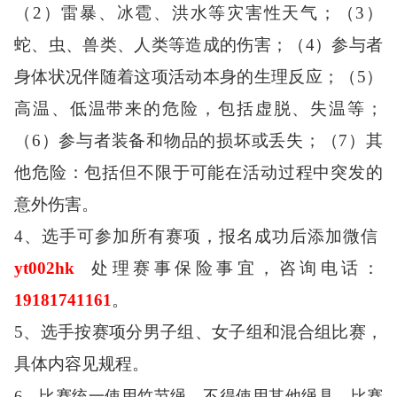
（
2
）雷暴、冰雹、洪水等灾害性天气；（
3
）
蛇、虫、兽类、人类等造成的伤害；（
4
）参与者
身体状况伴随着这项活动本身的生理反应；（
5
）
高温、低温带来的危险，包括虚脱、失温等；
（
6
）参与者装备和物品的损坏或丢失；（
7
）其
他危险：包括但不限于可能在活动过程中突发的
意外伤害。
4、选手可参加所有赛项，报名成功后添加微信
yt002hk
处理赛事保险事宜，咨询电话：
19181741161
。
5、选手按赛项分男子组、女子组和混合组比赛，
具体内容见规程。
6、比赛统一使用竹节绳，不得使用其他绳具，比赛