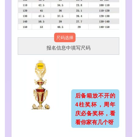
尺码选择
报名信息中填写尺码
后备箱放不开的
4柱奖杯，周年
庆必备奖杯，看
看你家有几个呀