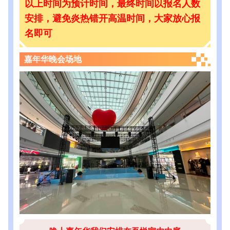
以上时间为预计时间，最终时间以报名人数
安排，避免炎热错开高温时间，大家放心报
名即可
嘉年华晚会场地