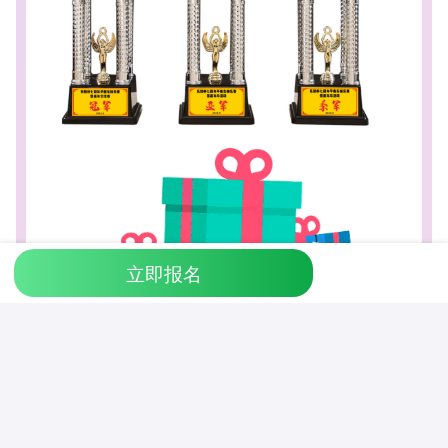
立即报名
精美玩具一份
全员站台