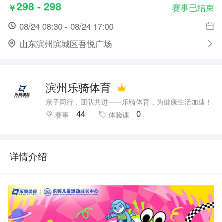
298 - 298
￥
赛事已结束
08/24 08:30 - 08/24 17:00
山东滨州滨城区吾悦广场
滨州乐骑体育
亲子同行，团队共进——乐骑体育，为健康生活加速！
44
0
赛事
体验课
详情介绍