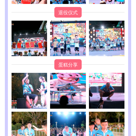
退役仪式
蛋糕分享