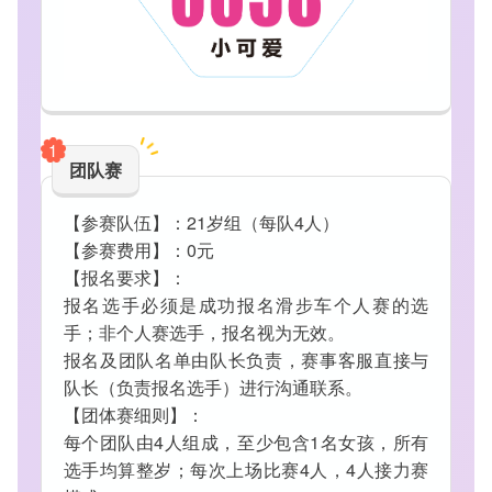
1
团队赛
【参赛队伍】：21岁组（每队4人）
【参赛费用】：0元
【报名要求】：
报名选手必须是成功报名滑步车个人赛的选
手；非个人赛选手，报名视为无效。
报名及团队名单由队长负责，赛事客服直接与
队长（负责报名选手）进行沟通联系。
【团体赛细则】：
每个团队由4人组成，至少包含1名女孩，所有
选手均算整岁；每次上场比赛4人，4人接力赛