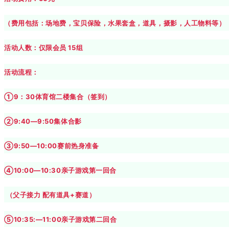
（费用包括：场地费，宝贝保险，水果套盒，
道具，摄影，人工物料等
）
活动人数：仅限会员 15组
活动流程：
①9：30体育馆二楼集合（签到）
②9:40—9:50集体合影
③9:50—10:00赛前热身准备
④10:00—10:30亲子游戏第一回合
（父子接力 配有道具+赛道）
⑤10:35:—11:00亲子游戏第二回合