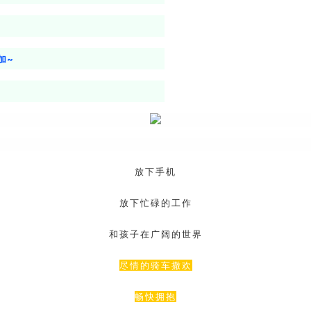
加~
放下手机
放下忙碌的工作
和孩子在广阔的世界
尽情的骑车撒欢
畅快拥抱