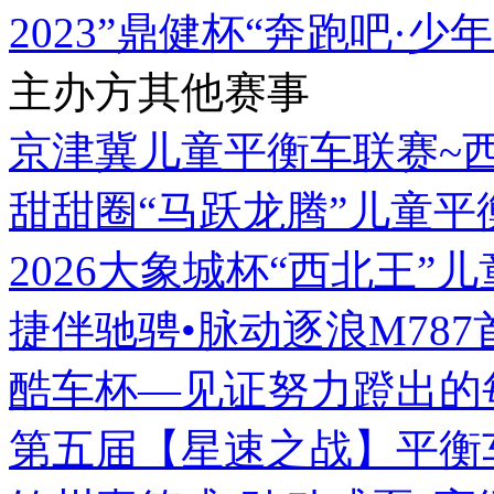
2023”鼎健杯“奔跑吧·
主办方其他赛事
京津冀儿童平衡车联赛~
甜甜圈“马跃龙腾”儿童平
2026大象城杯“西北王”
捷伴驰骋•脉动逐浪M78
酷车杯—见证努力蹬出的每
第五届【星速之战】平衡车