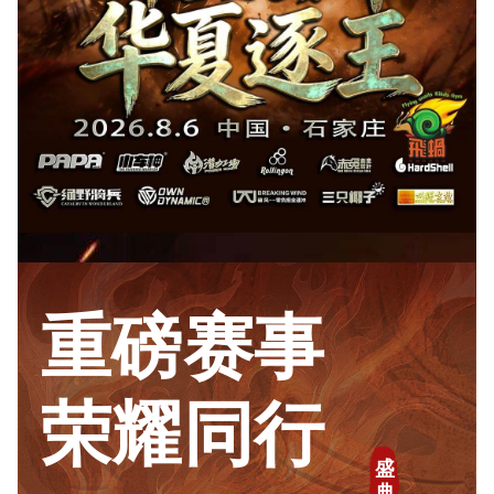
重磅赛事
荣耀同行
盛
典