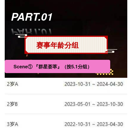
PART.01
赛事年龄分组
Scene① 『群星荟萃』（按5.1分组）