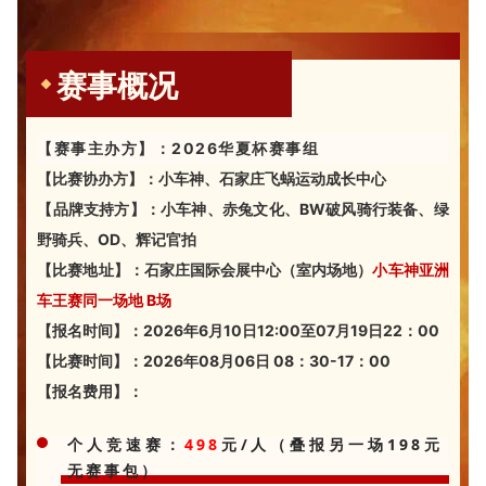
赛事概况
【赛事主办方】：
2026
华夏杯
赛事组
【比赛协办方】：小车神、石家庄飞蜗运动成长中心
【品牌支持方】：
小车神
、赤兔文化、BW破风骑行装备、绿
野骑兵、OD、辉记官拍
【比赛地址】：
石家庄国际会展中心（室内场地）
小车神亚洲
车王赛同一场地 B场
【报名时间】：2026年6月10日12:00至07月19日22：00
【比赛时间】：2026年08月06日 08：30-17：00
【报名费用】：
个人竞速赛：
498
元/人（叠报另一场198元
无赛事包）