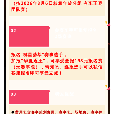
（按2026年8月6日核算年龄分组 有车王赛
团队赛）
参赛车手可重复报名
0
2
2场赛事
报名“
群星荟萃
”赛事选手，
加报“
华夏逐王
”，可享受叠报198元报名费
（无赛事包），请知悉。叠报选手可以私信
客服报名即可享受立减！
特别提醒
0
3
●
费用包含赛事策划费用、赛事包、场地费、
赛事保