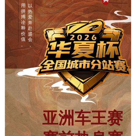
用
以
拼
热
搏
爱
诠
奔
释
赴
价
盛
值
会
。
，
亚洲车王赛