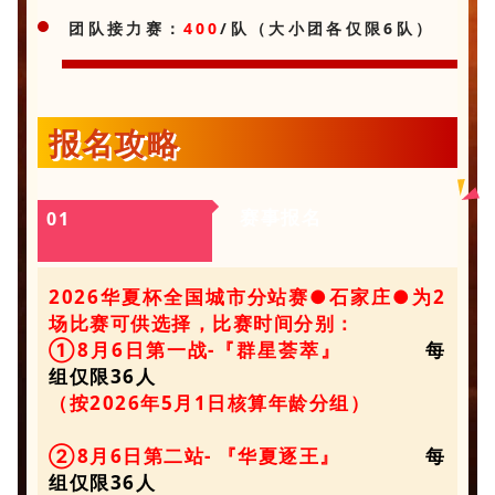
团队接力赛：
400
/队（大小团各仅限6队）
报名攻略
赛事报名
0
1
2026华夏杯全国城市分站赛●石家庄●为2
场比赛可供选择，比赛时间分别：
①8月6日第一战-『群星荟萃』
每
组仅限36人
（按2026年5月1日核算年龄分组）
②8月6日第二站- 『华夏逐王』
每
组仅限36人