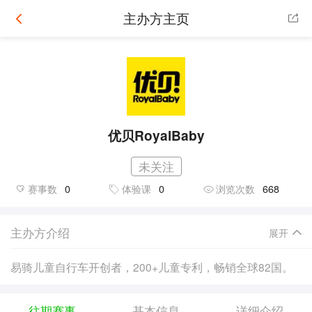
主办方主页
优贝RoyalBaby
未关注
赛事数
0
体验课
0
浏览次数
668
主办方介绍
展开
易骑儿童自行车开创者，200+儿童专利，畅销全球82国。
往期赛事
基本信息
详细介绍