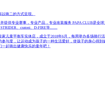
再以骑二的方式呈现。
并提供专业赛事，专业产品，专业改装服务 PAPA CLUB是全
RIDER、cratoni、D-FIRE等……
家儿童平衡车实体店，成立于2018年6月，每周举办多场骑行
的参与度，让运动成为孩子的一种生活爱好，使孩子的身心得到健
们一起骑出健康快乐的童年吧！