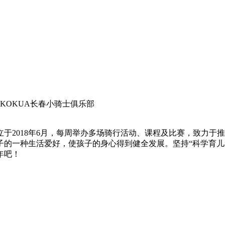
KOKUA长春小骑士俱乐部
于2018年6月，每周举办多场骑行活动、课程及比赛，致力于
子的一种生活爱好，使孩子的身心得到健全发展。坚持“科学育儿
年吧！