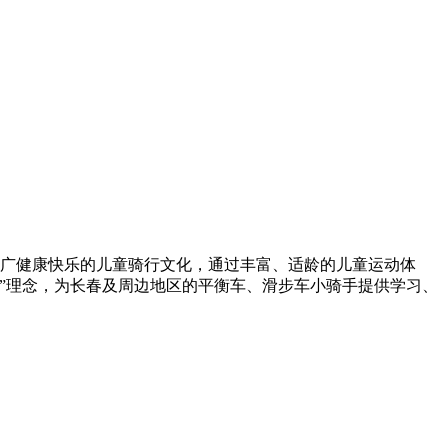
推广健康快乐的儿童骑行文化，通过丰富、适龄的儿童运动体
”理念，为长春及周边地区的平衡车、滑步车小骑手提供学习、