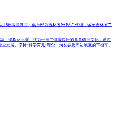
球大型赛事提供商；俱乐部为吉林省PAPA总代理，诚招吉林省二
活动、课程及比赛，致力于推广健康快乐的儿童骑行文化，通过
全发展。坚持“科学育儿”理念，为长春及周边地区的平衡车、