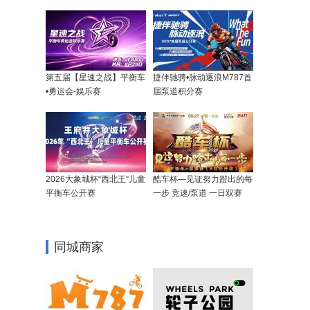
第五届【星速之战】平衡车
捷伴驰骋•脉动逐浪M787首
•勇运会-娱乐赛
届泵道积分赛
2026大象城杯“西北王”儿童
酷车杯—见证努力蹬出的每
平衡车公开赛
一步 竞速/泵道 一日双赛
同城商家