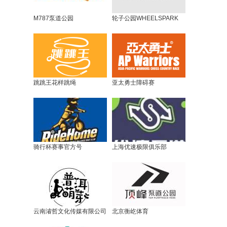
M787泵道公园
轮子公园WHEELSPARK
跳跳王花样跳绳
亚太勇士障碍赛
骑行杯赛事官方号
上海优速极限俱乐部
云南濬哲文化传媒有限公司
北京衡屹体育