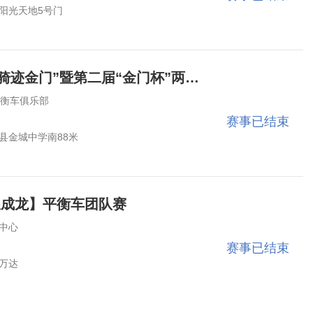
阳光天地5号门
2026“童心同航·骑迹金门”暨第二届“金门杯”两岸亲子滑步车趣味赛
平衡车俱乐部
赛事已结束
县金城中学南88米
浪成龙】平衡车团队赛
中心
赛事已结束
万达