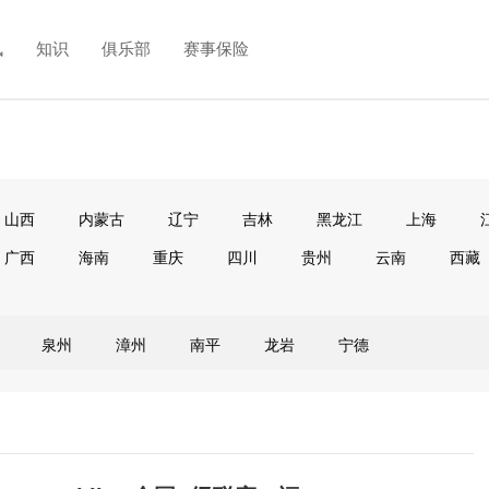
讯
知识
俱乐部
赛事保险
山西
内蒙古
辽宁
吉林
黑龙江
上海
广西
海南
重庆
四川
贵州
云南
西藏
泉州
漳州
南平
龙岩
宁德