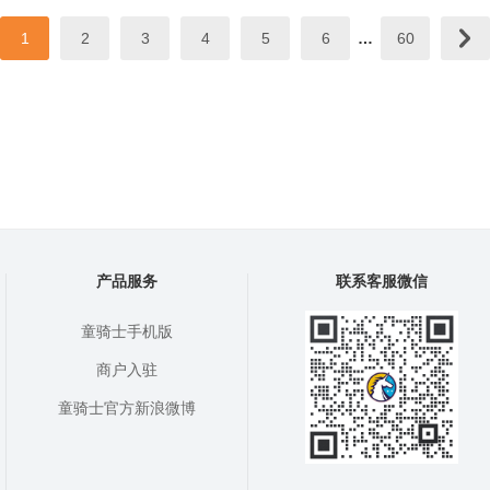
1
2
3
4
5
6
…
60
产品服务
联系客服微信
童骑士手机版
商户入驻
童骑士官方新浪微博