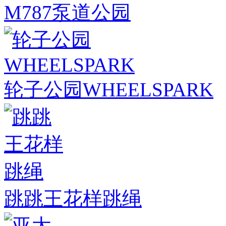
M787泵道公园
轮子公园WHEELSPARK
跳跳王花样跳绳