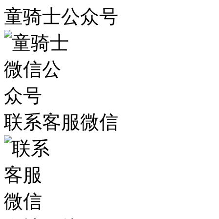
童骑士公众号
联系客服微信