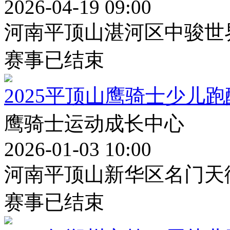
2026-04-19 09:00
河南平顶山湛河区中骏世
赛事已结束
2025平顶山鹰骑士少儿
鹰骑士运动成长中心
2026-01-03 10:00
河南平顶山新华区名门天街m
赛事已结束