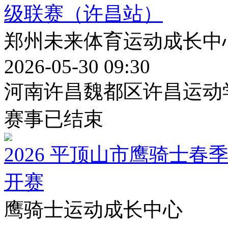
级联赛（许昌站）
郑州未来体育运动成长中
2026-05-30 09:30
河南许昌魏都区许昌运动
赛事已结束
2026 平顶山市鹰骑士
开赛
鹰骑士运动成长中心