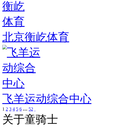
北京衡屹体育
飞羊运动综合中心
1
2
3
4
5
6
…
52
关于童骑士