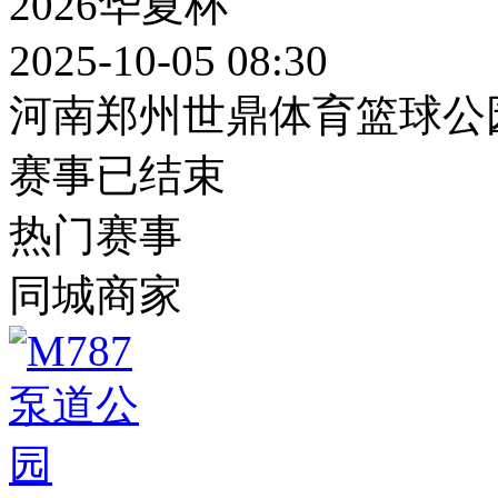
2026华夏杯
2025-10-05 08:30
河南郑州世鼎体育篮球公
赛事已结束
热门赛事
同城商家