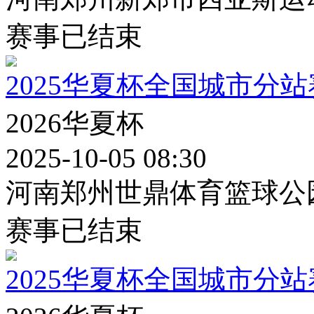
赛事已结束
2025华夏杯全国城市分
2026华夏杯
2025-10-05 08:30
河南郑州世鼎体育篮球公
赛事已结束
2025华夏杯全国城市分