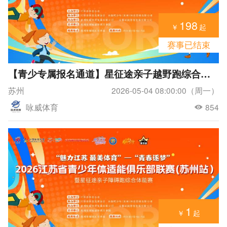
198
￥
起
赛事已结束
【青少专属报名通道】星征途亲子越野跑综合体能赛（苏州站）
苏州
2026-05-04 08:00:00（周一）
咏威体育
854
1
￥
起