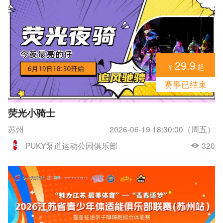
29.9
￥
起
赛事已结束
荧光小骑士
苏州
2026-06-19 18:30:00（周五）
PUKY泵道运动公园俱乐部
320