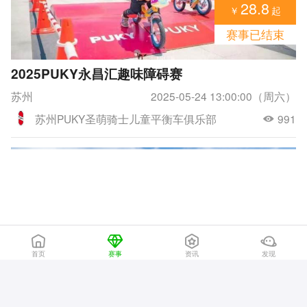
28.8
￥
起
赛事已结束
2025PUKY永昌汇趣味障碍赛
苏州
2025-05-24 13:00:00（周六）
苏州PUKY圣萌骑士儿童平衡车俱乐部
991
68
首页
赛事
资讯
发现
￥
起
报名中