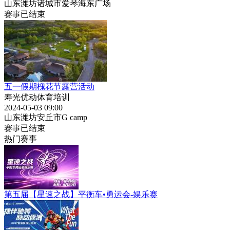
山东潍坊诸城市爱琴海东广场
赛事已结束
五一假期槐花节露营活动
寿光优动体育培训
2024-05-03 09:00
山东潍坊安丘市G camp
赛事已结束
热门赛事
第五届【星速之战】平衡车•勇运会-娱乐赛