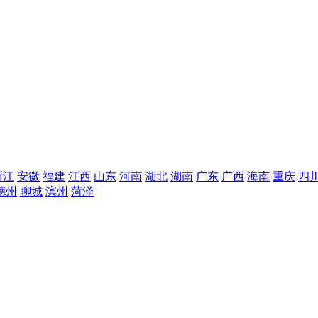
浙江
安徽
福建
江西
山东
河南
湖北
湖南
广东
广西
海南
重庆
四
德州
聊城
滨州
菏泽