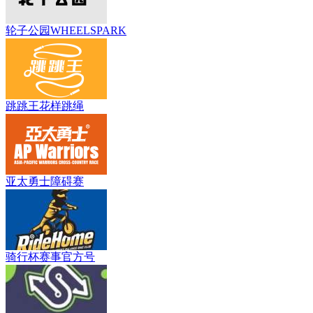
轮子公园WHEELSPARK
跳跳王花样跳绳
亚太勇士障碍赛
骑行杯赛事官方号