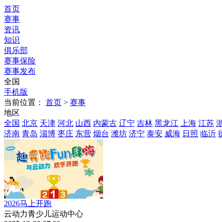
首页
赛事
资讯
知识
俱乐部
赛事保险
赛事发布
全国
手机版
当前位置：
首页
>
赛事
地区
全国
北京
天津
河北
山西
内蒙古
辽宁
吉林
黑龙江
上海
江苏
济南
青岛
淄博
枣庄
东营
烟台
潍坊
济宁
泰安
威海
日照
临沂
2026马上开跑
云动力青少儿运动中心