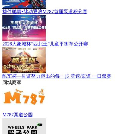
捷伴驰骋•脉动逐浪M787首届泵道积分赛
2026大象城杯“西北王”儿童平衡车公开赛
酷车杯—见证努力蹬出的每一步 竞速/泵道 一日双赛
同城商家
M787泵道公园